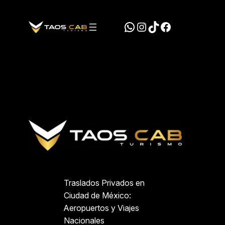
Saltar
al
WhatsApp
Instagram
TikTok
Facebook
contenido
Traslados Privados en
Ciudad de México:
Aeropuertos y Viajes
Nacionales